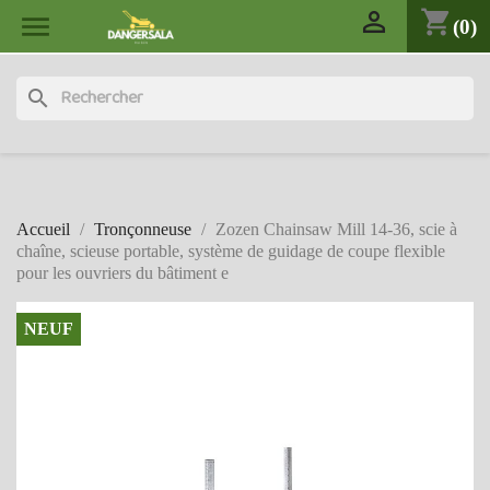

shopping_cart

(0)
search
Accueil
Tronçonneuse
Zozen Chainsaw Mill 14-36, scie à
chaîne, scieuse portable, système de guidage de coupe flexible
pour les ouvriers du bâtiment e
NEUF