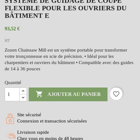
SYSTÈME DE GUIDAGE DE COUPE
FLEXIBLE POUR LES OUVRIERS DU
BÂTIMENT E
93,52 €
HT
Zozen Chainsaw Mill est un système portable pour transformer
votre tronçonneuse en scie de précision. • Idéal pour les
charpentiers et ouvriers du bâtiment • Compatible avec des guides
de 14 à 36 pouces
Quantité

favorite_border
AJOUTER AU PANIER
Site sécurisé
Connexion et transaction sécurisées
Livraison rapide
Chez vous en moins de 48 heures