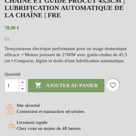
CHAÎNE ET GUIDE PROCUT 45,5CM |
LUBRIFICATION AUTOMATIQUE DE
LA CHAÎNE | FRE
78,90 €
HT
Tronçonneuse électrique performante pour un usage domestique
efficace. • Moteur puissant de 2700W avec guide-chaîne de 45,5
cm • Compacte, légère et dotée d'une lubrification automatique
Quantité

favorite_border
AJOUTER AU PANIER
Site sécurisé
Connexion et transaction sécurisées
Livraison rapide
Chez vous en moins de 48 heures