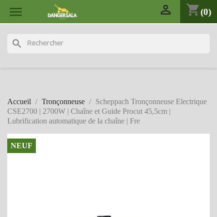

shopping_cart

(0)
search
Accueil
Tronçonneuse
Scheppach Tronçonneuse Electrique
CSE2700 | 2700W | Chaîne et Guide Procut 45,5cm |
Lubrification automatique de la chaîne | Fre
NEUF